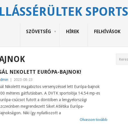
LLÁSSÉRÜLTEK SPORT
SZÖVETSÉG
HÍREK
FELHÍVÁSOK
AJNOK
GÁL NIKOLETT EURÓPA-BAJNOK!
dmin
|
2023-08-23
ál Nikolettt magabiztos versenyzéssel lett Európa-bajnok
00 méteres gátfutásban. A DVTK sportolója 14.54 mp-es
urópa-csúcsot futott a döntőben a lengyelországi
zczecinben megrendezett Siket Atlétika Európa-
ajnokságon. Niki így nyilatkozott a
Olvasson tovább