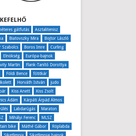
KEFELHŐ
éteres gátfutás
Asztalitenisz
ka
Biatovszky Mira
Bojtor László
r Szabolcs
Boros Imre
Curling
Elnökség
Európa-bajnok
ovity Martin
Flank-Tanító Dorottya
l
Földi Bence
főtitkár
ikolett
Horváth István
judo
pár
Kiss Anett
Kiss Zsolt
nics Ádám
Kárpáti Árpád Álmos
űlés
Labdarúgás
Maraton
SZ
Mihályi Ferenc
MLSZ
ain bike
Máthé Gábor
Röplabda
Siketlimpia
Siketlimpiai bajnok