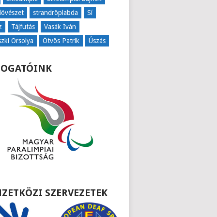
lövészet
strandröplabda
Sí
z
Tájfutás
Vasák Iván
szki Orsolya
Ötvös Patrik
Úszás
OGATÓINK
ZETKÖZI SZERVEZETEK