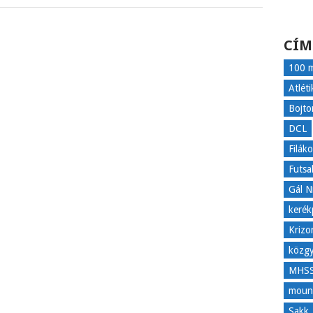
CÍM
100 m
Atléti
Bojto
DCL
Filák
Futsa
Gál N
kerék
Krizo
közgy
MHS
mount
Sakk