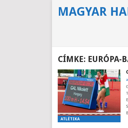
MAGYAR HA
CÍMKE:
EURÓPA-B
a
G
1
E
S
B
ATLÉTIKA