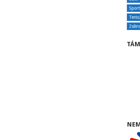
Sport
Tenis
Zsilin
TÁM
NEM