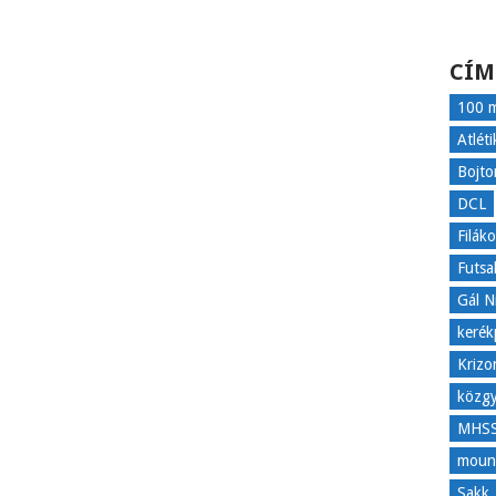
CÍM
100 m
Atléti
Bojto
DCL
Filák
Futsa
Gál N
kerék
Krizo
közgy
MHS
mount
Sakk