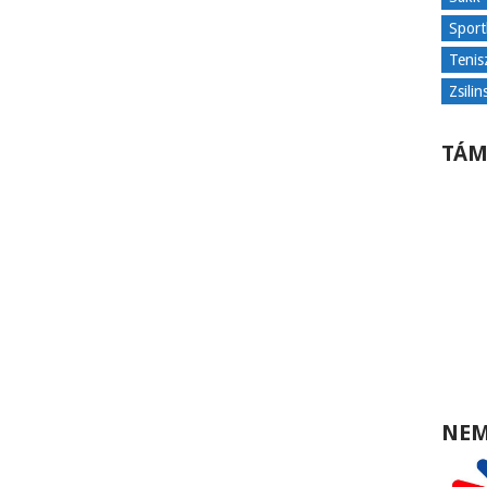
Sport
Tenis
Zsilin
TÁM
NEM