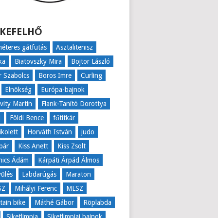
KEFELHŐ
éteres gátfutás
Asztalitenisz
ka
Biatovszky Mira
Bojtor László
r Szabolcs
Boros Imre
Curling
Elnökség
Európa-bajnok
ovity Martin
Flank-Tanító Dorottya
l
Földi Bence
főtitkár
ikolett
Horváth István
judo
pár
Kiss Anett
Kiss Zsolt
nics Ádám
Kárpáti Árpád Álmos
űlés
Labdarúgás
Maraton
SZ
Mihályi Ferenc
MLSZ
ain bike
Máthé Gábor
Röplabda
Siketlimpia
Siketlimpiai bajnok