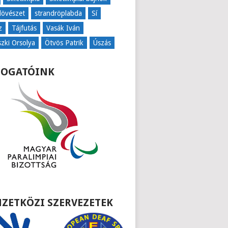
lövészet
strandröplabda
Sí
z
Tájfutás
Vasák Iván
szki Orsolya
Ötvös Patrik
Úszás
OGATÓINK
ZETKÖZI SZERVEZETEK