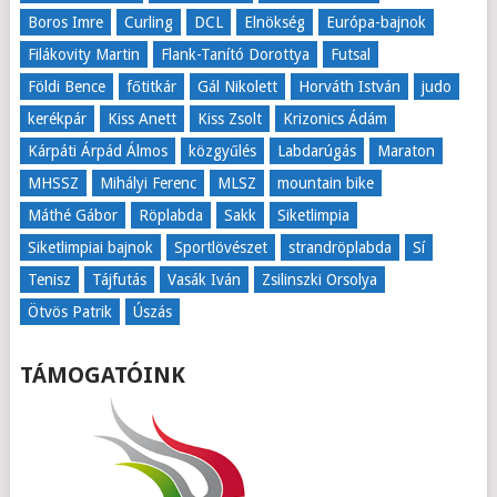
Boros Imre
Curling
DCL
Elnökség
Európa-bajnok
Filákovity Martin
Flank-Tanító Dorottya
Futsal
Földi Bence
főtitkár
Gál Nikolett
Horváth István
judo
kerékpár
Kiss Anett
Kiss Zsolt
Krizonics Ádám
Kárpáti Árpád Álmos
közgyűlés
Labdarúgás
Maraton
MHSSZ
Mihályi Ferenc
MLSZ
mountain bike
Máthé Gábor
Röplabda
Sakk
Siketlimpia
Siketlimpiai bajnok
Sportlövészet
strandröplabda
Sí
Tenisz
Tájfutás
Vasák Iván
Zsilinszki Orsolya
Ötvös Patrik
Úszás
TÁMOGATÓINK