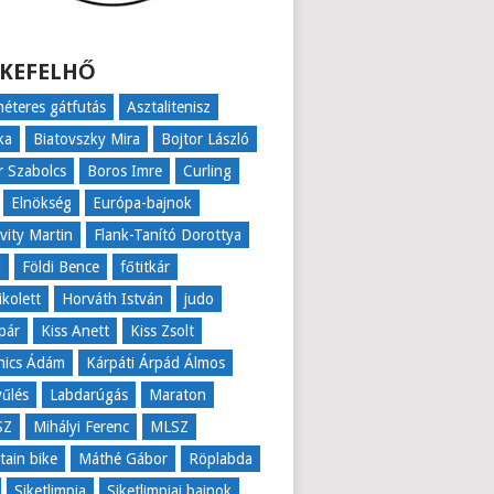
KEFELHŐ
éteres gátfutás
Asztalitenisz
ka
Biatovszky Mira
Bojtor László
r Szabolcs
Boros Imre
Curling
Elnökség
Európa-bajnok
ovity Martin
Flank-Tanító Dorottya
l
Földi Bence
főtitkár
ikolett
Horváth István
judo
pár
Kiss Anett
Kiss Zsolt
nics Ádám
Kárpáti Árpád Álmos
űlés
Labdarúgás
Maraton
SZ
Mihályi Ferenc
MLSZ
ain bike
Máthé Gábor
Röplabda
Siketlimpia
Siketlimpiai bajnok