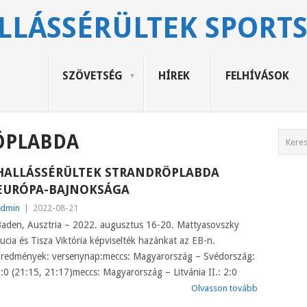
LLÁSSÉRÜLTEK SPORT
SZÖVETSÉG
HÍREK
FELHÍVÁSOK
ÖPLABDA
HALLÁSSÉRÜLTEK STRANDRÖPLABDA
EURÓPA-BAJNOKSÁGA
dmin
|
2022-08-21
aden, Ausztria – 2022. augusztus 16-20. Mattyasovszky
ucia és Tisza Viktória képviselték hazánkat az EB-n.
redmények: versenynap:meccs: Magyarország – Svédország:
:0 (21:15, 21:17)meccs: Magyarország – Litvánia II.: 2:0
Olvasson tovább