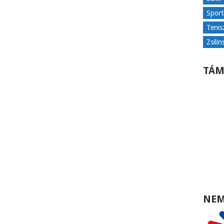
Sport
Tenis
Zsilin
TÁM
NEM