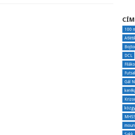
CÍM
100 m
Atléti
Bojto
DCL
Filák
Futsa
Gál N
kerék
Krizo
közgy
MHS
mount
Sakk