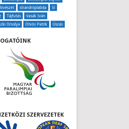
lövészet
strandröplabda
Sí
z
Tájfutás
Vasák Iván
szki Orsolya
Ötvös Patrik
Úszás
OGATÓINK
ZETKÖZI SZERVEZETEK