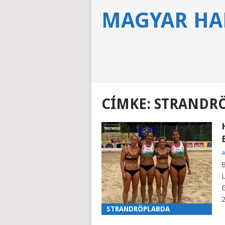
MAGYAR HA
CÍMKE:
STRANDR
a
B
L
E
2
STRANDRÖPLABDA