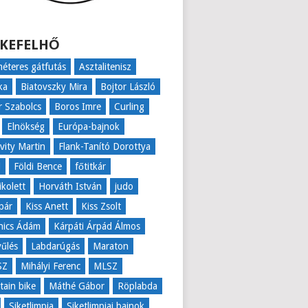
KEFELHŐ
éteres gátfutás
Asztalitenisz
ka
Biatovszky Mira
Bojtor László
r Szabolcs
Boros Imre
Curling
Elnökség
Európa-bajnok
ovity Martin
Flank-Tanító Dorottya
l
Földi Bence
főtitkár
ikolett
Horváth István
judo
pár
Kiss Anett
Kiss Zsolt
nics Ádám
Kárpáti Árpád Álmos
űlés
Labdarúgás
Maraton
SZ
Mihályi Ferenc
MLSZ
ain bike
Máthé Gábor
Röplabda
Siketlimpia
Siketlimpiai bajnok