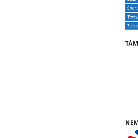
Sport
Tenis
Zsilin
TÁM
NEM