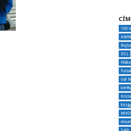
CÍM
100 m
Atléti
Bojto
DCL
Filák
Futsa
Gál N
kerék
Krizo
közgy
MHS
mount
Sakk