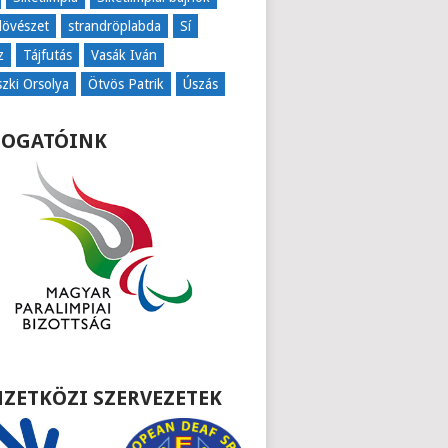
lövészet
strandröplabda
Sí
z
Tájfutás
Vasák Iván
szki Orsolya
Ötvös Patrik
Úszás
OGATÓINK
ZETKÖZI SZERVEZETEK