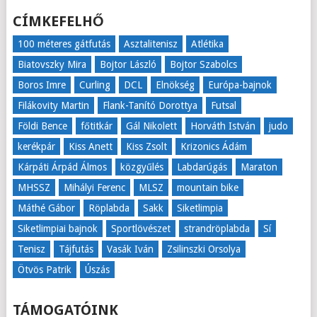
CÍMKEFELHŐ
100 méteres gátfutás
Asztalitenisz
Atlétika
Biatovszky Mira
Bojtor László
Bojtor Szabolcs
Boros Imre
Curling
DCL
Elnökség
Európa-bajnok
Filákovity Martin
Flank-Tanító Dorottya
Futsal
Földi Bence
főtitkár
Gál Nikolett
Horváth István
judo
kerékpár
Kiss Anett
Kiss Zsolt
Krizonics Ádám
Kárpáti Árpád Álmos
közgyűlés
Labdarúgás
Maraton
MHSSZ
Mihályi Ferenc
MLSZ
mountain bike
Máthé Gábor
Röplabda
Sakk
Siketlimpia
Siketlimpiai bajnok
Sportlövészet
strandröplabda
Sí
Tenisz
Tájfutás
Vasák Iván
Zsilinszki Orsolya
Ötvös Patrik
Úszás
TÁMOGATÓINK