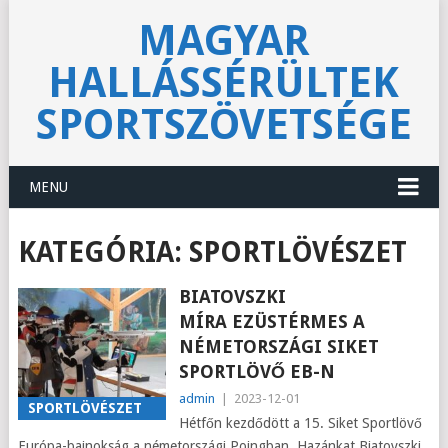
MAGYAR
HALLÁSSÉRÜLTEK
SPORTSZÖVETSÉGE
MENU
KATEGÓRIA:
SPORTLÖVÉSZET
BIATOVSZKI
MÍRA EZÜSTÉRMES A
NÉMETORSZÁGI SIKET
SPORTLÖVŐ EB-N
admin
|
2023-12-01
SPORTLÖVÉSZET
Hétfőn kezdődött a 15. Siket Sportlövő
Európa-bajnokság a németországi Poingban. Hazánkat Biatovszki