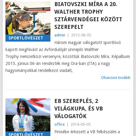
BIATOVSZKI MÍRA A 20.
WALTHER TROPHY
SZTÁRVENDÉGEI KÖZÖTT
SZEREPELT
admin
|
2015-08-05
SPORTLÖVÉSZET
Három magyar válogatott sportlövő
kapott meghívást az évfordulóját ünneplő Walther
Trophy nemzetközi versenyre, közöttük Biatovszki Míra. Képalbum
2015. június 06-án rendezték meg Ora-ban (ITA) a nagy
hagyományokkal rendelkező viadalt,
Olvasson tovább
EB SZEREPLÉS, 2
VILÁGKUPA, ÉS VB
VÁLOGATÓK
office
|
2014-09-05
Finisébe érkezett a VB felkészülés a
SPORTLÖVÉSZET