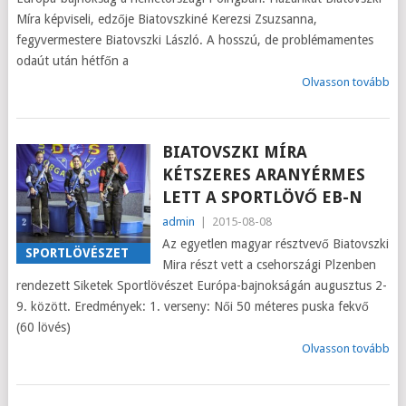
Míra képviseli, edzője Biatovszkiné Kerezsi Zsuzsanna,
fegyvermestere Biatovszki László. A hosszú, de problémamentes
odaút után hétfőn a
Olvasson tovább
BIATOVSZKI MÍRA
KÉTSZERES ARANYÉRMES
LETT A SPORTLÖVŐ EB-N
admin
|
2015-08-08
Az egyetlen magyar résztvevő Biatovszki
SPORTLÖVÉSZET
Mira részt vett a csehországi Plzenben
rendezett Siketek Sportlövészet Európa-bajnokságán augusztus 2-
9. között. Eredmények: 1. verseny: Női 50 méteres puska fekvő
(60 lövés)
Olvasson tovább