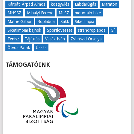
Kárpáti Árpád Álmos
közgyűlés
Labdarúgás
Maraton
MHSSZ
Mihályi Ferenc
MLSZ
mountain bike
Máthé Gábor
Röplabda
Sakk
Siketlimpia
Siketlimpiai bajnok
Sportlövészet
strandröplabda
Sí
Tenisz
Tájfutás
Vasák Iván
Zsilinszki Orsolya
Ötvös Patrik
Úszás
TÁMOGATÓINK