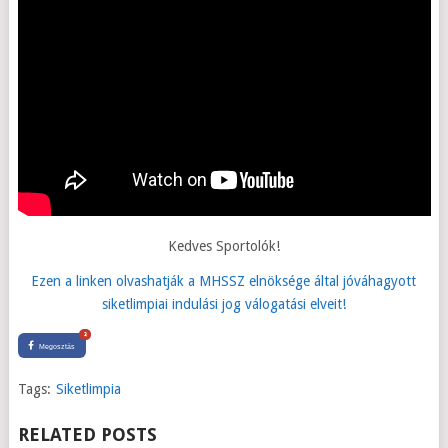
Kedves Sportolók!
Ezen a linken olvashatják a MHSSZ elnöksége által jóváhagyott
siketlimpiai indulási jog válogatási elveit!
3
Megosztás
Tags:
Siketlimpia
RELATED POSTS