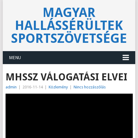
MAGYAR
HALLÁSSÉRÜLTEK
SPORTSZÖVETSÉGE
MENU
MHSSZ VÁLOGATÁSI ELVEI
admin
|
2016-11-14
|
Közlemény
|
Nincs hozzászólás