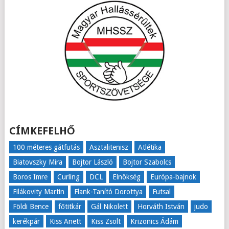
CÍMKEFELHŐ
100 méteres gátfutás
Asztalitenisz
Atlétika
Biatovszky Mira
Bojtor László
Bojtor Szabolcs
Boros Imre
Curling
DCL
Elnökség
Európa-bajnok
Filákovity Martin
Flank-Tanító Dorottya
Futsal
Földi Bence
főtitkár
Gál Nikolett
Horváth István
judo
kerékpár
Kiss Anett
Kiss Zsolt
Krizonics Ádám