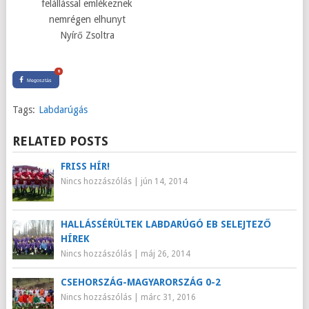
felállással emlékeznek
nemrégen elhunyt
Nyírő Zsoltra
0
Megosztás
Tags:
Labdarúgás
RELATED POSTS
FRISS HÍR!
Nincs hozzászólás
|
jún 14, 2014
HALLÁSSÉRÜLTEK LABDARÚGÓ EB SELEJTEZŐ
HÍREK
Nincs hozzászólás
|
máj 26, 2014
CSEHORSZÁG-MAGYARORSZÁG 0-2
Nincs hozzászólás
|
márc 31, 2016