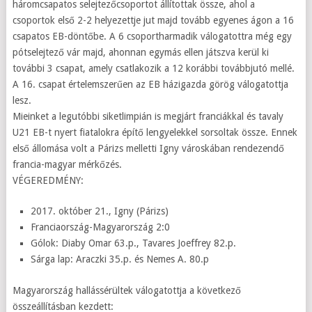
háromcsapatos selejtezőcsoportot állítottak össze, ahol a
csoportok első 2-2 helyezettje jut majd tovább egyenes ágon a 16
csapatos EB-döntőbe. A 6 csoportharmadik válogatottra még egy
pótselejtező vár majd, ahonnan egymás ellen játszva kerül ki
további 3 csapat, amely csatlakozik a 12 korábbi továbbjutó mellé.
A 16. csapat értelemszerűen az EB házigazda görög válogatottja
lesz.
Mieinket a legutóbbi siketlimpián is megjárt franciákkal és tavaly
U21 EB-t nyert fiatalokra építő lengyelekkel sorsoltak össze. Ennek
első állomása volt a Párizs melletti Igny városkában rendezendő
francia-magyar mérkőzés.
VÉGEREDMÉNY:
2017. október 21., Igny (Párizs)
Franciaország-Magyarország 2:0
Gólok: Diaby Omar 63.p., Tavares Joeffrey 82.p.
Sárga lap: Araczki 35.p. és Nemes A. 80.p
Magyarország hallássérültek válogatottja a következő
összeállításban kezdett: