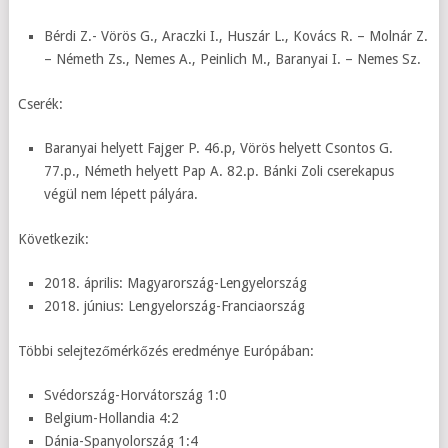
Bérdi Z.- Vörös G., Araczki I., Huszár L., Kovács R. – Molnár Z.
– Németh Zs., Nemes A., Peinlich M., Baranyai I. – Nemes Sz.
Cserék:
Baranyai helyett Fajger P. 46.p, Vörös helyett Csontos G.
77.p., Németh helyett Pap A. 82.p. Bánki Zoli cserekapus
végül nem lépett pályára.
Következik:
2018. április: Magyarország-Lengyelország
2018. június: Lengyelország-Franciaország
Többi selejtezőmérkőzés eredménye Európában:
Svédország-Horvátország 1:0
Belgium-Hollandia 4:2
Dánia-Spanyolország 1:4