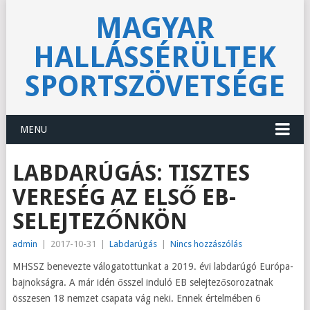
MAGYAR
HALLÁSSÉRÜLTEK
SPORTSZÖVETSÉGE
MENU
LABDARÚGÁS: TISZTES
VERESÉG AZ ELSŐ EB-
SELEJTEZŐNKÖN
admin
|
2017-10-31
|
Labdarúgás
|
Nincs hozzászólás
MHSSZ benevezte válogatottunkat a 2019. évi labdarúgó Európa-
bajnokságra. A már idén ősszel induló EB selejtezősorozatnak
összesen 18 nemzet csapata vág neki. Ennek értelmében 6