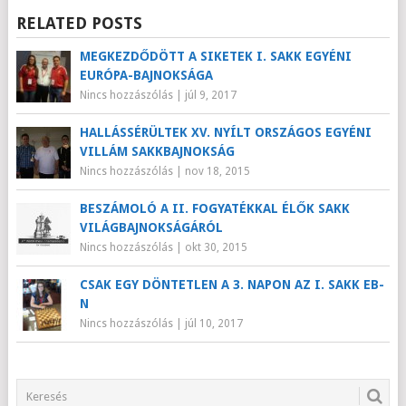
RELATED POSTS
MEGKEZDŐDÖTT A SIKETEK I. SAKK EGYÉNI
EURÓPA-BAJNOKSÁGA
Nincs hozzászólás
|
júl 9, 2017
HALLÁSSÉRÜLTEK XV. NYÍLT ORSZÁGOS EGYÉNI
VILLÁM SAKKBAJNOKSÁG
Nincs hozzászólás
|
nov 18, 2015
BESZÁMOLÓ A II. FOGYATÉKKAL ÉLŐK SAKK
VILÁGBAJNOKSÁGÁRÓL
Nincs hozzászólás
|
okt 30, 2015
CSAK EGY DÖNTETLEN A 3. NAPON AZ I. SAKK EB-
N
Nincs hozzászólás
|
júl 10, 2017