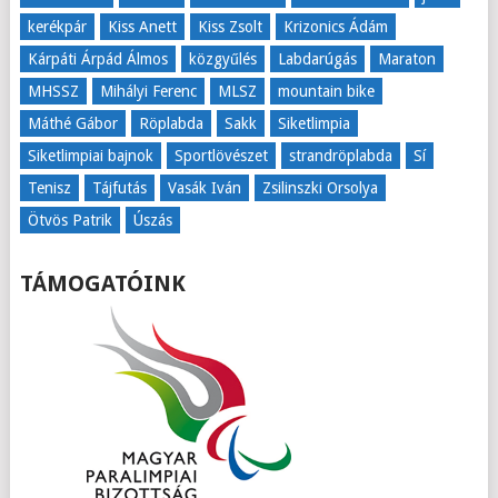
kerékpár
Kiss Anett
Kiss Zsolt
Krizonics Ádám
Kárpáti Árpád Álmos
közgyűlés
Labdarúgás
Maraton
MHSSZ
Mihályi Ferenc
MLSZ
mountain bike
Máthé Gábor
Röplabda
Sakk
Siketlimpia
Siketlimpiai bajnok
Sportlövészet
strandröplabda
Sí
Tenisz
Tájfutás
Vasák Iván
Zsilinszki Orsolya
Ötvös Patrik
Úszás
TÁMOGATÓINK