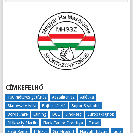
CÍMKEFELHŐ
100 méteres gátfutás
Asztalitenisz
Atlétika
Biatovszky Mira
Bojtor László
Bojtor Szabolcs
Boros Imre
Curling
DCL
Elnökség
Európa-bajnok
Filákovity Martin
Flank-Tanító Dorottya
Futsal
Földi Bence
főtitkár
Gál Nikolett
Horváth István
judo