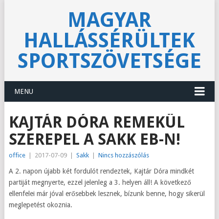
MAGYAR
HALLÁSSÉRÜLTEK
SPORTSZÖVETSÉGE
MENU
KAJTÁR DÓRA REMEKÜL
SZEREPEL A SAKK EB-N!
office
|
2017-07-09
|
Sakk
|
Nincs hozzászólás
A 2. napon újabb két fordulót rendeztek, Kajtár Dóra mindkét
partiját megnyerte, ezzel jelenleg a 3. helyen áll! A következő
ellenfelei már jóval erősebbek lesznek, bízunk benne, hogy sikerül
meglepetést okoznia.