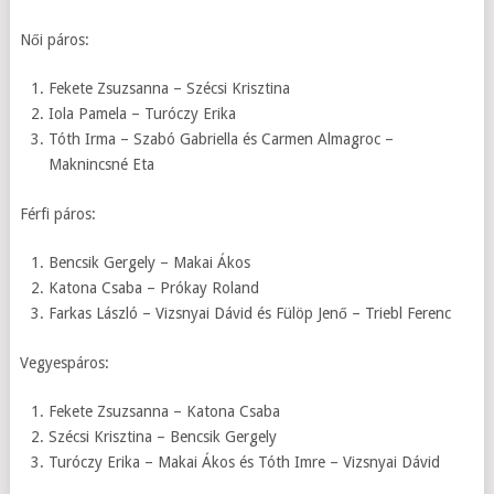
Női páros:
Fekete Zsuzsanna – Szécsi Krisztina
Iola Pamela – Turóczy Erika
Tóth Irma – Szabó Gabriella és Carmen Almagroc –
Maknincsné Eta
Férfi páros:
Bencsik Gergely – Makai Ákos
Katona Csaba – Prókay Roland
Farkas László – Vizsnyai Dávid és Fülöp Jenő – Triebl Ferenc
Vegyespáros:
Fekete Zsuzsanna – Katona Csaba
Szécsi Krisztina – Bencsik Gergely
Turóczy Erika – Makai Ákos és Tóth Imre – Vizsnyai Dávid