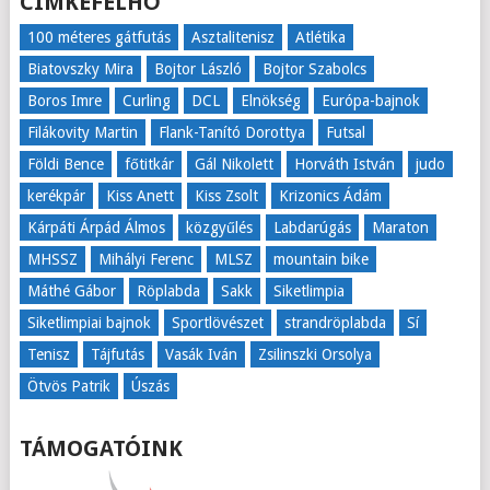
CÍMKEFELHŐ
100 méteres gátfutás
Asztalitenisz
Atlétika
Biatovszky Mira
Bojtor László
Bojtor Szabolcs
Boros Imre
Curling
DCL
Elnökség
Európa-bajnok
Filákovity Martin
Flank-Tanító Dorottya
Futsal
Földi Bence
főtitkár
Gál Nikolett
Horváth István
judo
kerékpár
Kiss Anett
Kiss Zsolt
Krizonics Ádám
Kárpáti Árpád Álmos
közgyűlés
Labdarúgás
Maraton
MHSSZ
Mihályi Ferenc
MLSZ
mountain bike
Máthé Gábor
Röplabda
Sakk
Siketlimpia
Siketlimpiai bajnok
Sportlövészet
strandröplabda
Sí
Tenisz
Tájfutás
Vasák Iván
Zsilinszki Orsolya
Ötvös Patrik
Úszás
TÁMOGATÓINK