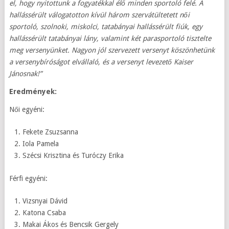
el, hogy nyitottunk a fogyatékkal élő minden sportoló felé. A
hallássérült válogatotton kívül három szervátültetett női
sportoló, szolnoki, miskolci, tatabányai hallássérült fiúk, egy
hallássérült tatabányai lány, valamint két parasportoló tisztelte
meg versenyünket. Nagyon jól szervezett versenyt köszönhetünk
a versenybíróságot elvállaló, és a versenyt levezető Kaiser
Jánosnak!”
Eredmények:
Női egyéni:
Fekete Zsuzsanna
Iola Pamela
Szécsi Krisztina és Turóczy Erika
Férfi egyéni:
Vizsnyai Dávid
Katona Csaba
Makai Ákos és Bencsik Gergely