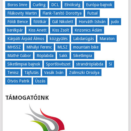
Boros Imre
Curling
DCL
Elnökség
Európa-bajnok
Filákovity Martin
Flank-Tanító Dorottya
Futsal
Földi Bence
főtitkár
Gál Nikolett
Horváth István
judo
kerékpár
Kiss Anett
Kiss Zsolt
Krizonics Ádám
Kárpáti Árpád Álmos
közgyűlés
Labdarúgás
Maraton
MHSSZ
Mihályi Ferenc
MLSZ
mountain bike
Máthé Gábor
Röplabda
Sakk
Siketlimpia
Siketlimpiai bajnok
Sportlövészet
strandröplabda
Sí
Tenisz
Tájfutás
Vasák Iván
Zsilinszki Orsolya
Ötvös Patrik
Úszás
TÁMOGATÓINK