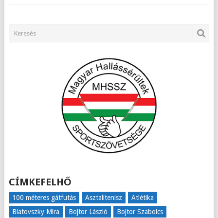
CÍMKEFELHŐ
100 méteres gátfutás
Asztalitenisz
Atlétika
Biatovszky Mira
Bojtor László
Bojtor Szabolcs