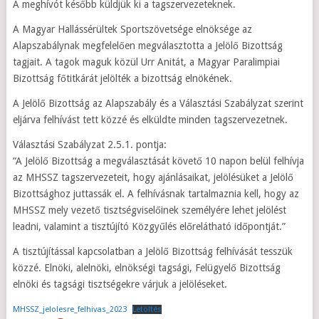
A meghívót később küldjük ki a tagszervezeteknek.
A Magyar Hallássérültek Sportszövetsége elnöksége az
Alapszabálynak megfelelően megválasztotta a Jelölő Bizottság
tagjait. A tagok maguk közül Urr Anitát, a Magyar Paralimpiai
Bizottság főtitkárát jelölték a bizottság elnökének.
A Jelölő Bizottság az Alapszabály és a Választási Szabályzat szerint
eljárva felhívást tett közzé és elküldte minden tagszervezetnek.
Választási Szabályzat 2.5.1. pontja:
“A Jelölő Bizottság a megválasztását követő 10 napon belül felhívja
az MHSSZ tagszervezeteit, hogy ajánlásaikat, jelölésüket a Jelölő
Bizottsághoz juttassák el. A felhívásnak tartalmaznia kell, hogy az
MHSSZ mely vezető tisztségviselőinek személyére lehet jelölést
leadni, valamint a tisztújító Közgyűlés előrelátható időpontját.”
A tisztújítással kapcsolatban a Jelölő Bizottság felhívását tesszük
közzé. Elnöki, alelnöki, elnökségi tagsági, Felügyelő Bizottság
elnöki és tagsági tisztségekre várjuk a jelöléseket.
MHSSZ_jelolesre_felhivas_2023
Letöltés