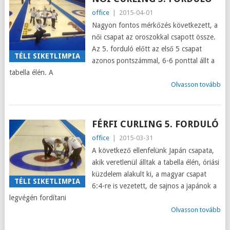
office
|
2015-04-01
Nagyon fontos mérkőzés következett, a
női csapat az oroszokkal csapott össze.
Az 5. forduló előtt az első 5 csapat
TÉLI SIKETLIMPIA
azonos pontszámmal, 6-6 ponttal állt a
tabella élén. A
Olvasson tovább
FÉRFI CURLING 5. FORDULÓ
office
|
2015-03-31
A következő ellenfelünk Japán csapata,
akik veretlenül álltak a tabella élén, óriási
küzdelem alakult ki, a magyar csapat
TÉLI SIKETLIMPIA
6:4-re is vezetett, de sajnos a japánok a
legvégén fordítani
Olvasson tovább