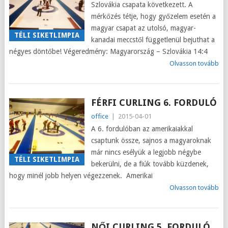
Szlovákia csapata következett. A
mérkőzés tétje, hogy győzelem esetén a
magyar csapat az utolsó, magyar-
TÉLI SIKETLIMPIA
kanadai meccstől függetlenül bejuthat a
négyes döntőbe! Végeredmény: Magyarország – Szlovákia 14:4
Olvasson tovább
FÉRFI CURLING 6. FORDULÓ
office
|
2015-04-01
A 6. fordulóban az amerikaiakkal
csaptunk össze, sajnos a magyaroknak
már nincs esélyük a legjobb négybe
TÉLI SIKETLIMPIA
bekerülni, de a fiúk tovább küzdenek,
hogy minél jobb helyen végezzenek. Amerikai
Olvasson tovább
NŐI CURLING 5. FORDULÓ