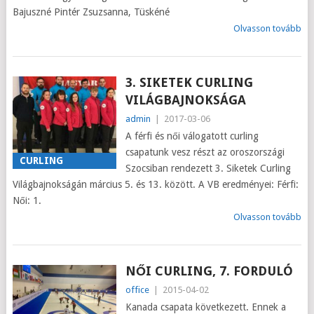
Bajuszné Pintér Zsuzsanna, Tüskéné
Olvasson tovább
3. SIKETEK CURLING
VILÁGBAJNOKSÁGA
admin
|
2017-03-06
A férfi és női válogatott curling
csapatunk vesz részt az oroszországi
CURLING
Szocsiban rendezett 3. Siketek Curling
Világbajnokságán március 5. és 13. között. A VB eredményei: Férfi:
Női: 1.
Olvasson tovább
NŐI CURLING, 7. FORDULÓ
office
|
2015-04-02
Kanada csapata következett. Ennek a