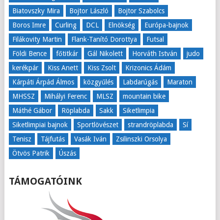
Biatovszky Mira
Bojtor László
Bojtor Szabolcs
Boros Imre
Curling
DCL
Elnökség
Európa-bajnok
Filákovity Martin
Flank-Tanító Dorottya
Futsal
Földi Bence
főtitkár
Gál Nikolett
Horváth István
judo
kerékpár
Kiss Anett
Kiss Zsolt
Krizonics Ádám
Kárpáti Árpád Álmos
közgyűlés
Labdarúgás
Maraton
MHSSZ
Mihályi Ferenc
MLSZ
mountain bike
Máthé Gábor
Röplabda
Sakk
Siketlimpia
Siketlimpiai bajnok
Sportlövészet
strandröplabda
Sí
Tenisz
Tájfutás
Vasák Iván
Zsilinszki Orsolya
Ötvös Patrik
Úszás
TÁMOGATÓINK