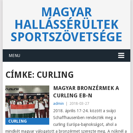
MAGYAR
HALLÁSSÉRÜLTEK
SPORTSZÖVETSÉGE
MENU
CÍMKE:
CURLING
MAGYAR BRONZÉRMEK A
CURLING EB-N
admin
|
2018-03-27
2018. április 17-24. között a svájci
Schaffhausenben rendezték meg a
CURLING
curling Európa-bajnokságot, ahol a
mindkét magyar válogatott a bronzérmet szerezte meg. A nőknél a