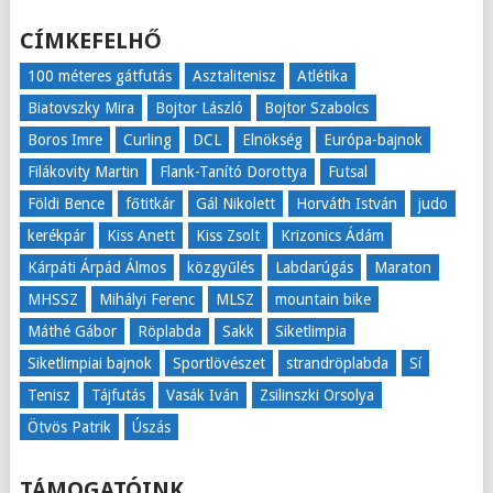
CÍMKEFELHŐ
100 méteres gátfutás
Asztalitenisz
Atlétika
Biatovszky Mira
Bojtor László
Bojtor Szabolcs
Boros Imre
Curling
DCL
Elnökség
Európa-bajnok
Filákovity Martin
Flank-Tanító Dorottya
Futsal
Földi Bence
főtitkár
Gál Nikolett
Horváth István
judo
kerékpár
Kiss Anett
Kiss Zsolt
Krizonics Ádám
Kárpáti Árpád Álmos
közgyűlés
Labdarúgás
Maraton
MHSSZ
Mihályi Ferenc
MLSZ
mountain bike
Máthé Gábor
Röplabda
Sakk
Siketlimpia
Siketlimpiai bajnok
Sportlövészet
strandröplabda
Sí
Tenisz
Tájfutás
Vasák Iván
Zsilinszki Orsolya
Ötvös Patrik
Úszás
TÁMOGATÓINK