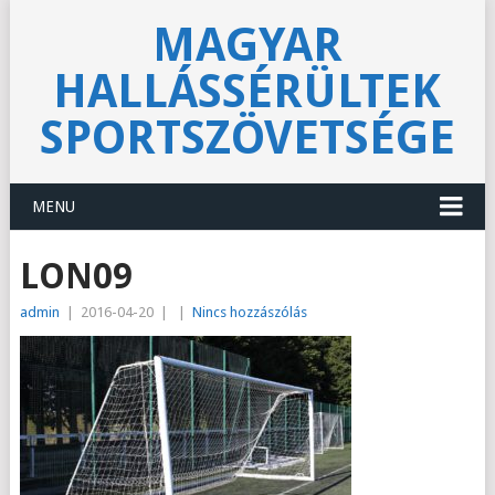
MAGYAR
HALLÁSSÉRÜLTEK
SPORTSZÖVETSÉGE
MENU
LON09
admin
|
2016-04-20
|
|
Nincs hozzászólás