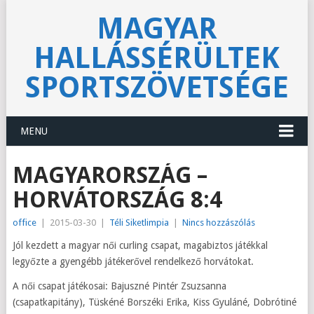
MAGYAR
HALLÁSSÉRÜLTEK
SPORTSZÖVETSÉGE
MENU
MAGYARORSZÁG –
HORVÁTORSZÁG 8:4
office
|
2015-03-30
|
Téli Siketlimpia
|
Nincs hozzászólás
Jól kezdett a magyar női curling csapat, magabiztos játékkal
legyőzte a gyengébb játékerővel rendelkező horvátokat.
A női csapat játékosai: Bajuszné Pintér Zsuzsanna
(csapatkapitány), Tüskéné Borszéki Erika, Kiss Gyuláné, Dobrótiné