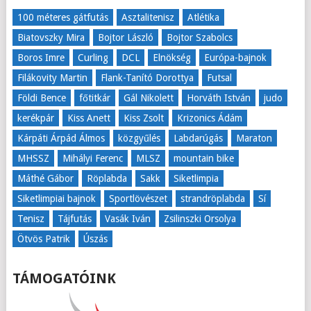
100 méteres gátfutás
Asztalitenisz
Atlétika
Biatovszky Mira
Bojtor László
Bojtor Szabolcs
Boros Imre
Curling
DCL
Elnökség
Európa-bajnok
Filákovity Martin
Flank-Tanító Dorottya
Futsal
Földi Bence
főtitkár
Gál Nikolett
Horváth István
judo
kerékpár
Kiss Anett
Kiss Zsolt
Krizonics Ádám
Kárpáti Árpád Álmos
közgyűlés
Labdarúgás
Maraton
MHSSZ
Mihályi Ferenc
MLSZ
mountain bike
Máthé Gábor
Röplabda
Sakk
Siketlimpia
Siketlimpiai bajnok
Sportlövészet
strandröplabda
Sí
Tenisz
Tájfutás
Vasák Iván
Zsilinszki Orsolya
Ötvös Patrik
Úszás
TÁMOGATÓINK