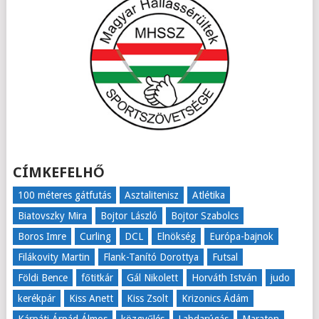
CÍMKEFELHŐ
100 méteres gátfutás
Asztalitenisz
Atlétika
Biatovszky Mira
Bojtor László
Bojtor Szabolcs
Boros Imre
Curling
DCL
Elnökség
Európa-bajnok
Filákovity Martin
Flank-Tanító Dorottya
Futsal
Földi Bence
főtitkár
Gál Nikolett
Horváth István
judo
kerékpár
Kiss Anett
Kiss Zsolt
Krizonics Ádám