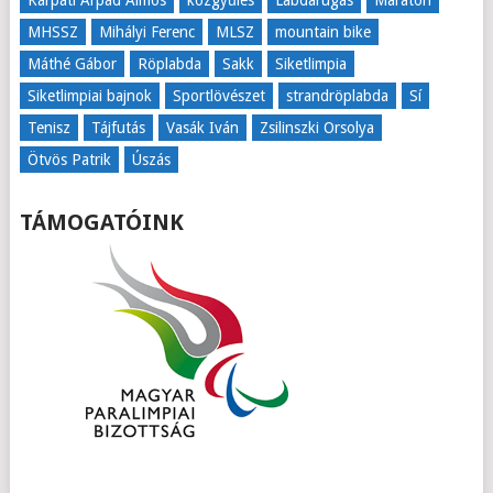
Kárpáti Árpád Álmos
közgyűlés
Labdarúgás
Maraton
MHSSZ
Mihályi Ferenc
MLSZ
mountain bike
Máthé Gábor
Röplabda
Sakk
Siketlimpia
Siketlimpiai bajnok
Sportlövészet
strandröplabda
Sí
Tenisz
Tájfutás
Vasák Iván
Zsilinszki Orsolya
Ötvös Patrik
Úszás
TÁMOGATÓINK