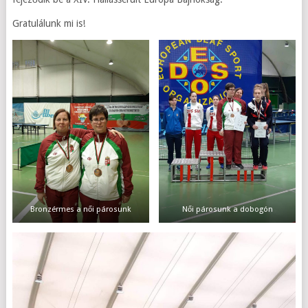
Gratulálunk mi is!
Bronzérmes a női párosunk
Női párosunk a dobogón