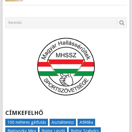
CÍMKEFELHŐ
100 méteres gátfutás
Asztalitenisz
Atlétika
Biatovszky Mira
Bojtor László
Bojtor Szabolcs