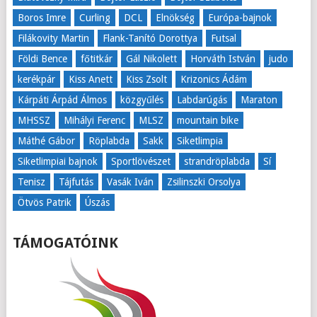
Boros Imre
Curling
DCL
Elnökség
Európa-bajnok
Filákovity Martin
Flank-Tanító Dorottya
Futsal
Földi Bence
főtitkár
Gál Nikolett
Horváth István
judo
kerékpár
Kiss Anett
Kiss Zsolt
Krizonics Ádám
Kárpáti Árpád Álmos
közgyűlés
Labdarúgás
Maraton
MHSSZ
Mihályi Ferenc
MLSZ
mountain bike
Máthé Gábor
Röplabda
Sakk
Siketlimpia
Siketlimpiai bajnok
Sportlövészet
strandröplabda
Sí
Tenisz
Tájfutás
Vasák Iván
Zsilinszki Orsolya
Ötvös Patrik
Úszás
TÁMOGATÓINK