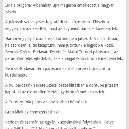
„Ma a bulgáriai Albenában újra magasba emelkedett a magyar
zászló.
A párosok versenyével folytatódtak a küzdelmek. Először a
vegyespárosok kezdték, majd az egynemű párosok következtek.
Három vegyespárosunk első körben nem játszott. A másodikban,
ha szorosan is, de kikaptunk, nem jutottunk a legjobb 8 közé.
Bencsik-Szécsi, Budavári-Fekete és Makai-Turóczi párosunkat az
ukrán ellenfelek ejtették ki, akik a végjátékban bronzérmet nyertek.
Bencsik-Budavári férfi párosunk az első körben búcsúzott a
küzdelmektől.
A női párosaink Fekete-Szécsi összeállításban a döntőbe jutásért
kapott ki az ukrán ellenfelétől, így bronzérmet szereztek!
A Turóczy-Iola páros az első körben búcsúzott.
Gratulálok az éremszerzéshez!
Kedden és szerdán az egyéni küzdelmekkel folytatódik, illetve
fejeződik be a XIV. Hallássérült Európa Bajnokság.”