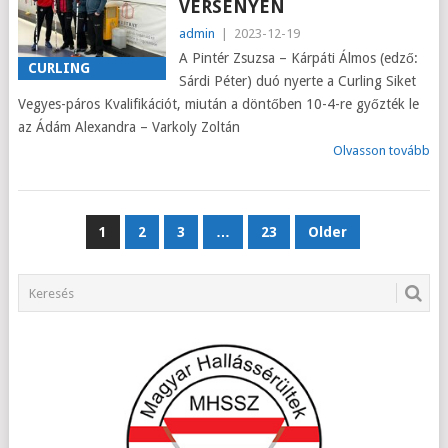
VERSENYEN
admin
|
2023-12-19
A Pintér Zsuzsa – Kárpáti Álmos (edző:
CURLING
Sárdi Péter) duó nyerte a Curling Siket
Vegyes-páros Kvalifikációt, miután a döntőben 10-4-re győzték le
az Ádám Alexandra – Varkoly Zoltán
Olvasson tovább
BEJEGYZÉSEK
1
2
3
…
23
Older
LAPOZÁSA