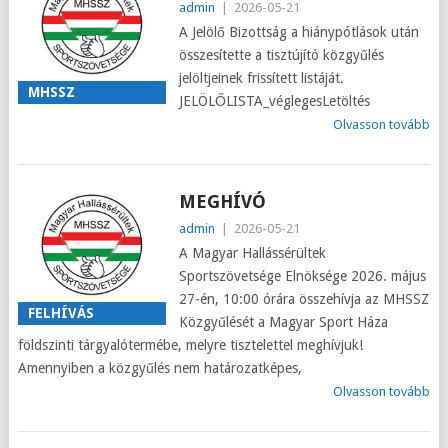
admin
|
2026-05-21
A Jelölő Bizottság a hiánypótlások után
összesítette a tisztújító közgyűlés
jelöltjeinek frissített listáját.
MHSSZ
JELÖLŐLISTA_véglegesLetöltés
Olvasson tovább
MEGHÍVÓ
admin
|
2026-05-21
A Magyar Hallássérültek
Sportszövetsége Elnöksége 2026. május
27-én, 10:00 órára összehívja az MHSSZ
FELHÍVÁS
Közgyűlését a Magyar Sport Háza
földszinti tárgyalótermébe, melyre tisztelettel meghívjuk!
Amennyiben a közgyűlés nem határozatképes,
Olvasson tovább