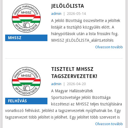
JELÖLŐLISTA
admin
|
2026-05-14
A Jelölő Bizottság összesítette a jelöltek
listáját a tisztújító közgyűlés előtt. A
hiánypótlások után a lista frissülni fog.
MHSSZ
MHSSZ JELÖLŐLISTA_aláírtLetöltés
Olvasson tovább
TISZTELT MHSSZ
TAGSZERVEZETEK!
admin
|
2026-04-20
A Magyar Hallássérültek
Sportszövetsége Jelölő Bizottsága
FELHÍVÁS
közzéteszi az MHSSZ teljes tisztújítására
vonatkozó felhívást. Jelölést a tagszervezetek nyújthatnak be. Egy
tagszervezet több jelöltet is jelölhet. Egy jelöltet több szervezet is
Olvasson tovább