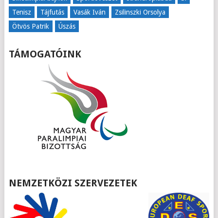
Tenisz
Tájfutás
Vasák Iván
Zsilinszki Orsolya
Ötvös Patrik
Úszás
TÁMOGATÓINK
NEMZETKÖZI SZERVEZETEK