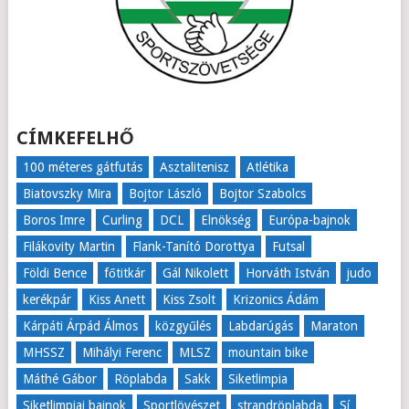
CÍMKEFELHŐ
100 méteres gátfutás
Asztalitenisz
Atlétika
Biatovszky Mira
Bojtor László
Bojtor Szabolcs
Boros Imre
Curling
DCL
Elnökség
Európa-bajnok
Filákovity Martin
Flank-Tanító Dorottya
Futsal
Földi Bence
főtitkár
Gál Nikolett
Horváth István
judo
kerékpár
Kiss Anett
Kiss Zsolt
Krizonics Ádám
Kárpáti Árpád Álmos
közgyűlés
Labdarúgás
Maraton
MHSSZ
Mihályi Ferenc
MLSZ
mountain bike
Máthé Gábor
Röplabda
Sakk
Siketlimpia
Siketlimpiai bajnok
Sportlövészet
strandröplabda
Sí