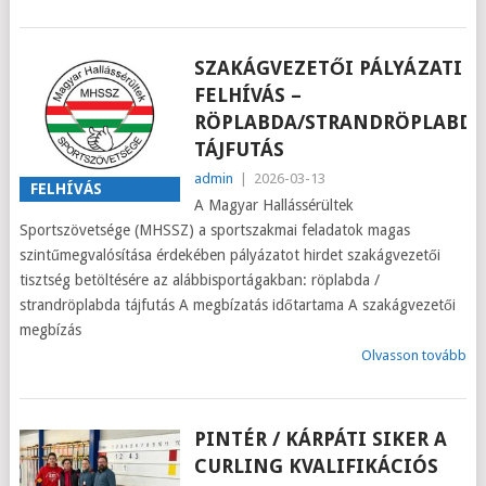
SZAKÁGVEZETŐI PÁLYÁZATI
FELHÍVÁS –
RÖPLABDA/STRANDRÖPLABDA
TÁJFUTÁS
admin
|
2026-03-13
FELHÍVÁS
A Magyar Hallássérültek
Sportszövetsége (MHSSZ) a sportszakmai feladatok magas
szintűmegvalósítása érdekében pályázatot hirdet szakágvezetői
tisztség betöltésére az alábbisportágakban: röplabda /
strandröplabda tájfutás A megbízatás időtartama A szakágvezetői
megbízás
Olvasson tovább
PINTÉR / KÁRPÁTI SIKER A
CURLING KVALIFIKÁCIÓS